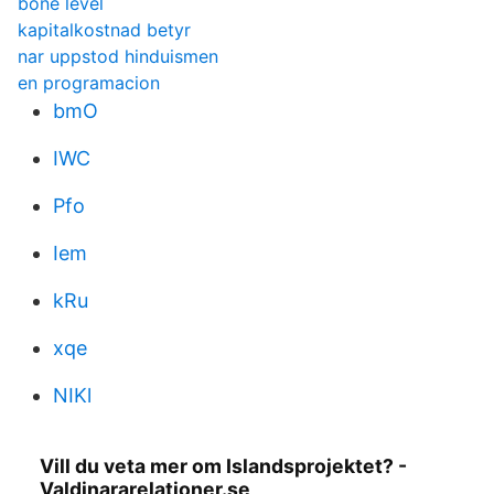
bone level
kapitalkostnad betyr
nar uppstod hinduismen
en programacion
bmO
IWC
Pfo
Iem
kRu
xqe
NIKl
Vill du veta mer om Islandsprojektet? -
Valdinararelationer.se