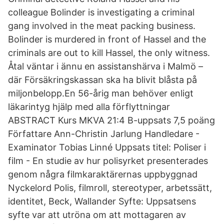
colleague Bolinder is investigating a criminal
gang involved in the meat packing business.
Bolinder is murdered in front of Hassel and the
criminals are out to kill Hassel, the only witness.
Åtal väntar i ännu en assistanshärva i Malmö –
där Försäkringskassan ska ha blivit blåsta på
miljonbelopp.En 56-årig man behöver enligt
läkarintyg hjälp med alla förflyttningar
ABSTRACT Kurs MKVA 21:4 B-uppsats 7,5 poäng
Författare Ann-Christin Jarlung Handledare -
Examinator Tobias Linné Uppsats titel: Poliser i
film - En studie av hur polisyrket presenterades
genom några filmkaraktärernas uppbyggnad
Nyckelord Polis, filmroll, stereotyper, arbetssätt,
identitet, Beck, Wallander Syfte: Uppsatsens
syfte var att utröna om att mottagaren av