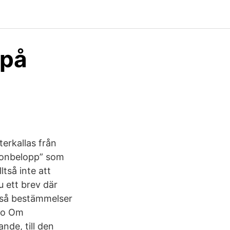
 på
erkallas från
ablonbelopp” som
ltså inte att
 ett brev där
kså bestämmelser
sso Om
nde, till den