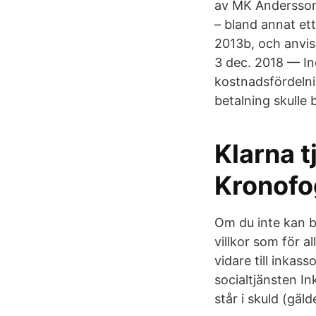
av MK Andersson 
– bland annat et
2013b, och anvisn
3 dec. 2018 — In
kostnadsfördelni
betalning skulle 
Klarna t
Kronof
Om du inte kan b
villkor som för a
vidare till inkas
socialtjänsten I
står i skuld (gä