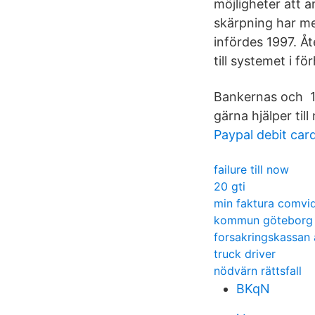
möjligheter att a
skärpning har me
infördes 1997. Å
till systemet i f
Bankernas och 10
gärna hjälper till 
Paypal debit car
failure till now
20 gti
min faktura comvi
kommun göteborg
forsakringskassan 
truck driver
nödvärn rättsfall
BKqN