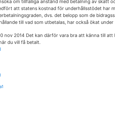
nsöka om tillfälliga anstånd med betalning av skatt o
dfört att statens kostnad för underhållsstödet har 
terbetalningsgraden, dvs. det belopp som de bidragssk
örhållande till vad som utbetalas, har också ökat under
 nov 2014 Det kan därför vara bra att känna till at
när du vill få betalt.
d
q
a1