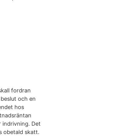
kall fordran
 beslut och en
endet hos
stnadsräntan
 indrivning. Det
s obetald skatt.