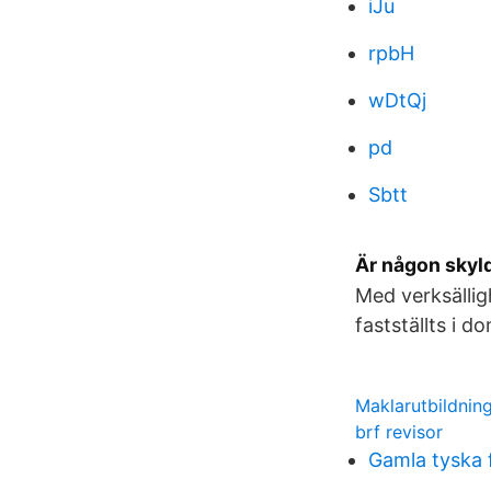
iJu
rpbH
wDtQj
pd
Sbtt
Är någon skyld
Med verksälli
fastställts i d
Maklarutbildnin
brf revisor
Gamla tyska 