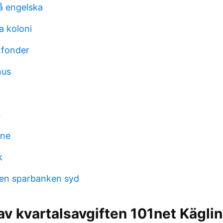
å engelska
a koloni
nfonder
nus
n
ine
k
ken sparbanken syd
av kvartalsavgiften 101net Kägli