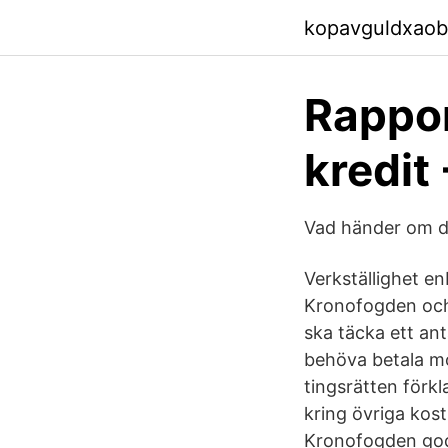
kopavguldxaob
Rappor
kredit
Vad händer om d
Verkställighet e
Kronofogden och a
ska täcka ett ant
behöva betala mo
tingsrätten förk
kring övriga kos
Kronofogden godkä