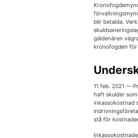
Kronofogdemyndig
förvaltningsmyndi
blir betalda. Ve
skuldsaneringsla
gäldenären vägra
kronofogden för a
Undersk
11 feb. 2021 — P
haft skulder som 
inkassokostnad s
indrivningsföreta
stå för kostnaden
Inkassokostnader