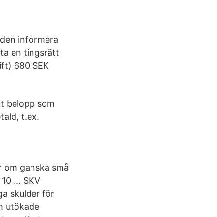
den informera
ta en tingsrätt
ift) 680 SEK
ett belopp som
ald, t.ex.
lar om ganska små
h 10 … SKV
ga skulder för
om utökade