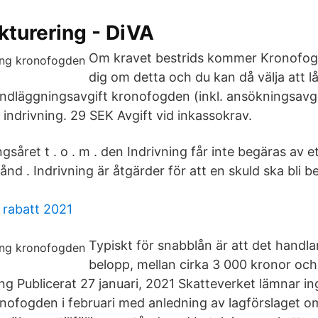
kturering - DiVA
Om kravet bestrids kommer Kronofog
dig om detta och du kan då välja att lå
ndläggningsavgift kronofogden (inkl. ansökningsavg
 indrivning. 29 SEK Avgift vid inkassokrav.
gsåret t . o . m . den Indrivning får inte begäras av 
nd . Indrivning är åtgärder för att en skuld ska bli bet
 rabatt 2021
Typiskt för snabblån är att det hand
belopp, mellan cirka 3 000 kronor oc
ng Publicerat 27 januari, 2021 Skatteverket lämnar in
Kronofogden i februari med anledning av lagförslaget 