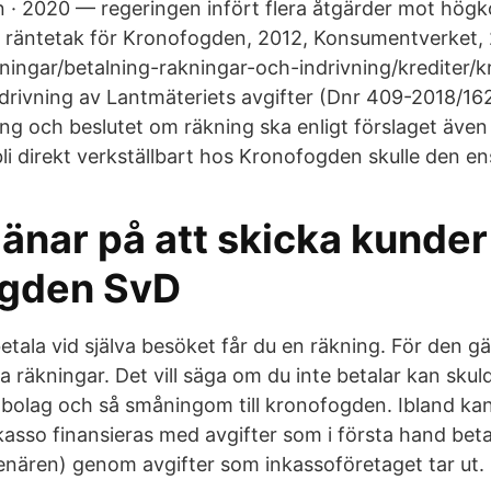
· 2020 — regeringen infört flera åtgärder mot högk
t räntetak för Kronofogden, 2012, Konsumentverket,
ingar/betalning-rakningar-och-indrivning/krediter/kre
drivning av Lantmäteriets avgifter (Dnr 409-2018/16
ng och beslutet om räkning ska enligt förslaget äve
bli direkt verkställbart hos Kronofogden skulle den en
jänar på att skicka kunder t
ogden SvD
etala vid själva besöket får du en räkning. För den g
lla räkningar. Det vill säga om du inte betalar kan sku
sobolag och så småningom till kronofogden. Ibland kan
nkasso finansieras med avgifter som i första hand bet
ldenären) genom avgifter som inkassoföretaget tar ut.