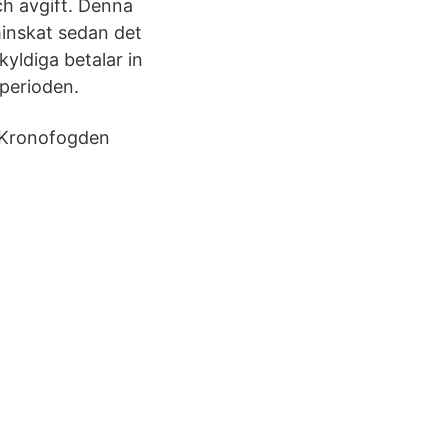
ch avgift. Denna
minskat sedan det
yldiga betalar in
 perioden.
t Kronofogden