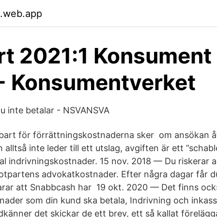
.web.app
t 2021:1 Konsument
 - Konsumentverket
u inte betalar - NSVANSVA
nbart för förrättningskostnaderna sker om ansökan åt
lltså inte leder till ett utslag, avgiften är ett ”sch
al indrivningskostnader. 15 nov. 2018 — Du riskerar al
tpartens advokatkostnader. Efter några dagar får du
larar att Snabbcash har 19 okt. 2020 — Det finns oc
tnader som din kund ska betala, Indrivning och inka
nner det skickar de ett brev, ett så kallat förelägga