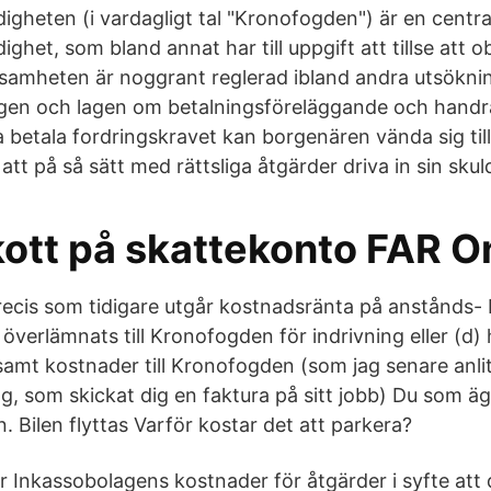
heten (i vardagligt tal "Kronofogden") är en central
ghet, som bland annat har till uppgift att tillse att o
rksamheten är noggrant reglerad ibland andra utsökni
gen och lagen om betalningsföreläggande och handrä
 betala fordringskravet kan borgenären vända sig til
tt på så sätt med rättsliga åtgärder driva in sin skul
ott på skattekonto FAR O
recis som tidigare utgår kostnadsränta på anstånds- 
överlämnats till Kronofogden för indrivning eller (d)
amt kostnader till Kronofogden (som jag senare anlit
g, som skickat dig en faktura på sitt jobb) Du som äg
. Bilen flyttas Varför kostar det att parkera?
 Inkassobolagens kostnader för åtgärder i syfte att d