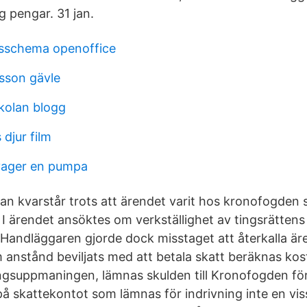
g pengar. 31 jan.
nsschema openoffice
sson gävle
kolan blogg
djur film
vager en pumpa
ran kvarstår trots att ärendet varit hos kronofogden s
 I ärendet ansöktes om verkställighet av tingsrättens
andläggaren gjorde dock misstaget att återkalla är
anstånd beviljats med att betala skatt beräknas ko
ingsuppmaningen, lämnas skulden till Kronofogden för
å skattekontot som lämnas för indrivning inte en vis