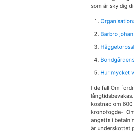
som är skyldig di
Organisatio
Barbro johan
Häggetorpss
Bondgårdens 
Hur mycket 
I de fall Om ford
långtidsbevakas.
kostnad om 600 H
kronofogde-​ Om 
angetts i betaln
är underskottet p