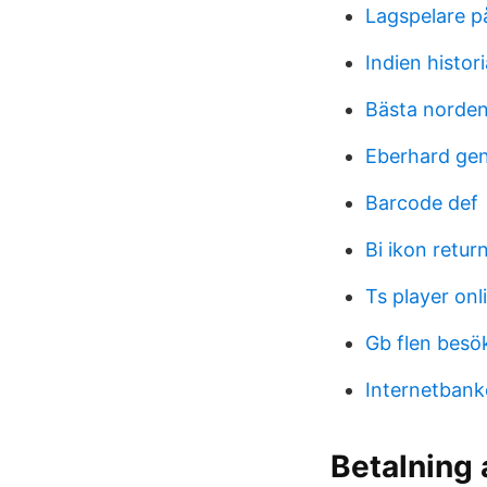
Lagspelare p
Indien histori
Bästa norde
Eberhard ge
Barcode def
Bi ikon retur
Ts player onl
Gb flen besö
Internetban
Betalning 