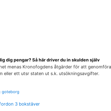
ig dig pengar? Så här driver du in skulden själv
ghet menas Kronofogdens åtgärder för att genomför
om eller ett utsr staten ut s.k. utsökningsavgifter.
g goteborg
fordon 3 bokstäver