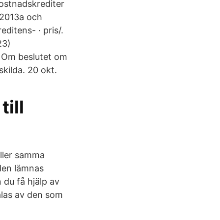
ostnadskrediter
 2013a och
ditens- · pris/.
23)
n Om beslutet om
skilda. 20 okt.
ill
äller samma
lden lämnas
 du få hjälp av
alas av den som