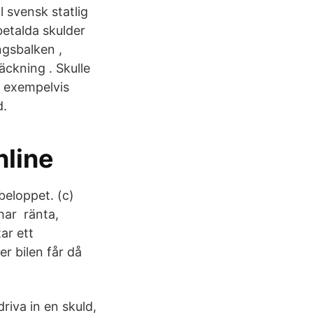
 svensk statlig
betalda skulder
ngsbalken ,
ckning . Skulle
l exempelvis
d.
nline
beloppet. (c)
 har ränta,
ar ett
er bilen får då
riva in en skuld,