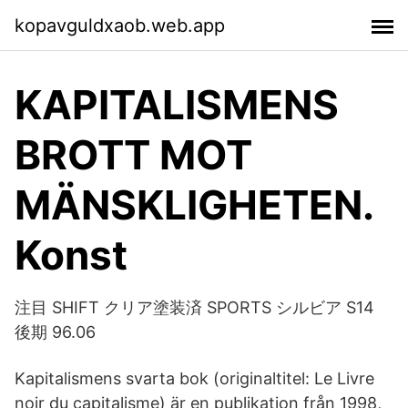
kopavguldxaob.web.app
KAPITALISMENS
BROTT MOT
MÄNSKLIGHETEN.
Konst
注目 SHIFT クリア塗装済 SPORTS シルビア S14
後期 96.06
Kapitalismens svarta bok (originaltitel: Le Livre
noir du capitalisme) är en publikation från 1998,