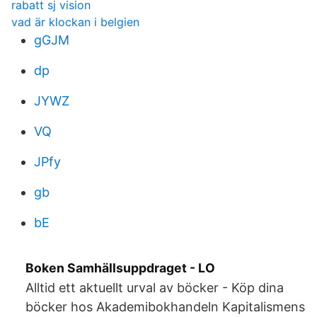
rabatt sj vision
vad är klockan i belgien
gGJM
dp
JYWZ
VQ
JPfy
gb
bE
Boken Samhällsuppdraget - LO
Alltid ett aktuellt urval av böcker - Köp dina
böcker hos Akademibokhandeln Kapitalismens