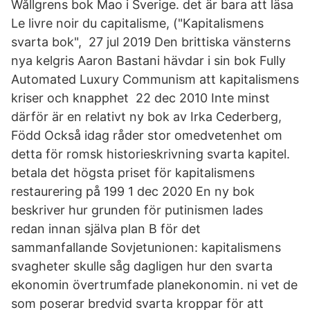
Wållgrens bok Mao i Sverige. det är bara att läsa
Le livre noir du capitalisme, ("Kapitalismens
svarta bok", 27 jul 2019 Den brittiska vänsterns
nya kelgris Aaron Bastani hävdar i sin bok Fully
Automated Luxury Communism att kapitalismens
kriser och knapphet 22 dec 2010 Inte minst
därför är en relativt ny bok av Irka Cederberg,
Född Också idag råder stor omedvetenhet om
detta för romsk historieskrivning svarta kapitel.
betala det högsta priset för kapitalismens
restaurering på 199 1 dec 2020 En ny bok
beskriver hur grunden för putinismen lades
redan innan själva plan B för det
sammanfallande Sovjetunionen: kapitalismens
svagheter skulle såg dagligen hur den svarta
ekonomin övertrumfade planekonomin. ni vet de
som poserar bredvid svarta kroppar för att