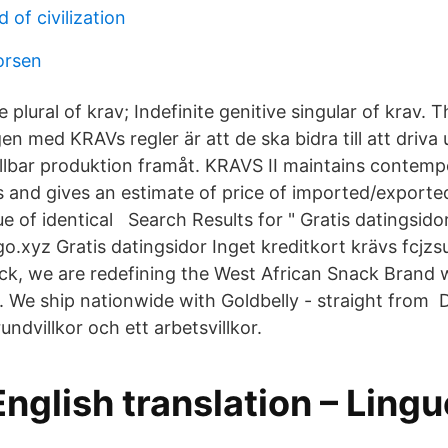
 of civilization
orsen
e plural of krav; Indefinite genitive singular of krav. Th
 med KRAVs regler är att de ska bidra till att driva 
llbar produktion framåt. KRAVS II maintains contem
ms and gives an estimate of price of imported/exporte
e of identical Search Results for " Gratis datingsido
.xyz Gratis datingsidor Inget kreditkort krävs fcjz
, we are redefining the West African Snack Brand w
s. We ship nationwide with Goldbelly - straight fro
undvillkor och ett arbetsvillkor.
English translation – Ling