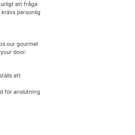
rligt att fråga
s krävs personlig
ps our gourmet
 your door.
tälls ett
d för anslutning