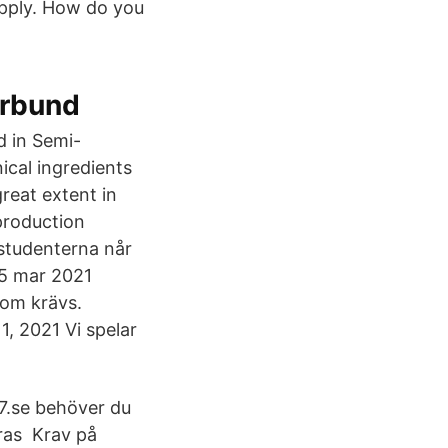
apply. How do you
örbund
 in Semi-
ical ingredients
reat extent in
 production
 studenterna når
 5 mar 2021
som krävs.
1, 2021 Vi spelar
77.se behöver du
ras Krav på