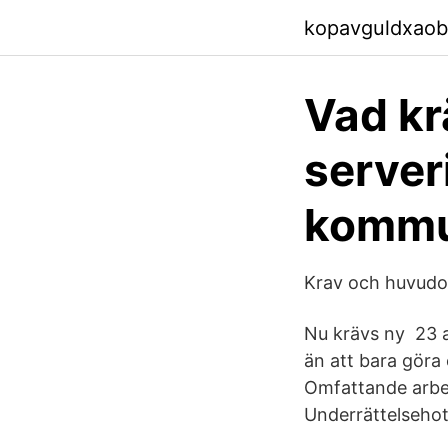
kopavguldxaob
Vad krä
server
komm
Krav och huvudo
Nu krävs ny 23 a
än att bara göra
Omfattande arbet
Underrättelsehot