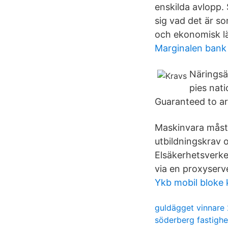
enskilda avlopp.
sig vad det är so
och ekonomisk l
Marginalen bank
Näringsä
pies nat
Guaranteed to ar
Maskinvara måste 
utbildningskrav o
Elsäkerhetsverke
via en proxyserv
Ykb mobil bloke 
guldägget vinnare
söderberg fastighe