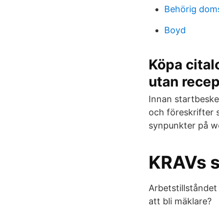
Behörig doms
Boyd
Köpa citalo
utan recep
Innan startbeske
och föreskrifter
synpunkter på we
KRAVs s
Arbetstillståndet
att bli mäklare?