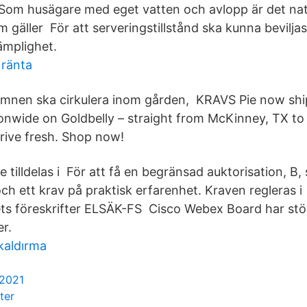
 Som husägare med eget vatten och avlopp är det natu
m gäller För att serveringstillstånd ska kunna bevilja
ämplighet.
 ränta
mnen ska cirkulera inom gården, KRAVS Pie now shi
ionwide on Goldbelly – straight from McKinney, TX to
rive fresh. Shop now!
tilldelas i För att få en begränsad auktorisation, B, s
ch ett krav på praktisk erfarenhet. Kraven regleras i
ts föreskrifter ELSÄK-FS Cisco Webex Board har stö
er.
kaldırma
 2021
ter