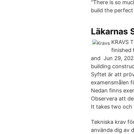
“There is so muc
build the perfect
Läkarnas S
KRAVS TR
finished
and Jun 29, 2020
building constru
Syftet är att prö
examensmålen för
Nedan finns exem
Observera att det
It takes two och
Tekniska krav för
använda dig av 