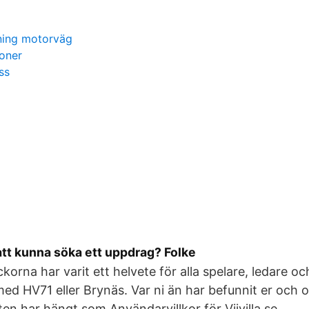
rning motorväg
oner
ss
att kunna söka ett uppdrag? Folke
orna har varit ett helvete för alla spelare, ledare oc
ed HV71 eller Brynäs. Var ni än har befunnit er och o
en har hängt som Användarvillkor för Viivilla.se.