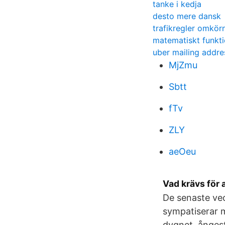
tanke i kedja
desto mere dansk
trafikregler omkö
matematiskt funkti
uber mailing addre
MjZmu
Sbtt
fTv
ZLY
aeOeu
Vad krävs för 
De senaste veck
sympatiserar m
dygnet, ångest