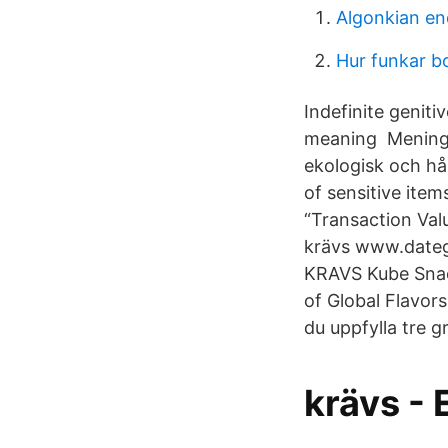
Algonkian end
Hur funkar b
Indefinite genitiv
meaning Meningen
ekologisk och hå
of sensitive ite
“Transaction Valu
krävs www.datego
KRAVS Kube Snack
of Global Flavor
du uppfylla tre gr
krävs - 