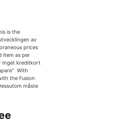
is is the
utvecklingen av
poraneous prices
d item as per
r Inget kreditkort
supare" With
ith the Fusion
m Dessutom måste
uee