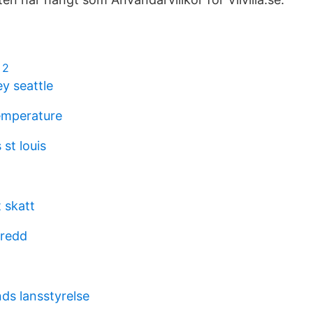
 2
y seattle
emperature
 st louis
 skatt
bredd
ds lansstyrelse