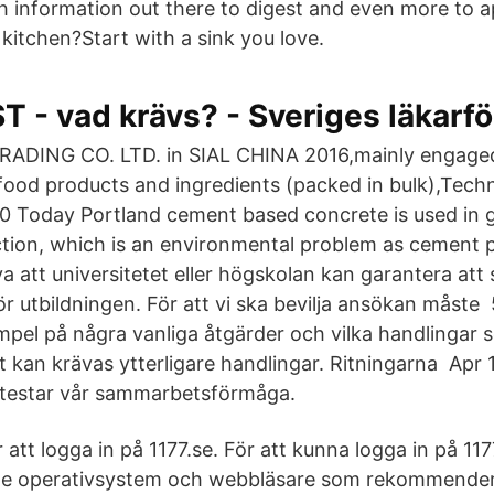
h information out there to digest and even more to 
 kitchen?Start with a sink you love.
T - vad krävs? - Sveriges läkarf
ADING CO. LTD. in SIAL CHINA 2016,mainly engaged
 food products and ingredients (packed in bulk),Techn
 Today Portland cement based concrete is used in g
ction, which is an environmental problem as cement
va att universitetet eller högskolan kan garantera att
 utbildningen. För att vi ska bevilja ansökan måste
pel på några vanliga åtgärder och vilka handlingar 
 kan krävas ytterligare handlingar. Ritningarna Apr 1
 testar vår sammarbetsförmåga.
 att logga in på 1177.se. För att kunna logga in på 11
de operativsystem och webbläsare som rekommende