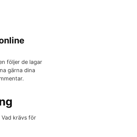
 online
 följer de lagar
mna gärna dina
ommentar.
ing
å Vad krävs för